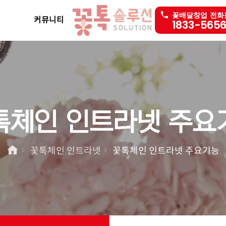
꽃배달창업 전화
커뮤니티
1833-565
톡체인 인트라넷 주요
꽃톡체인 인트라넷
꽃톡체인 인트라넷 주요기능