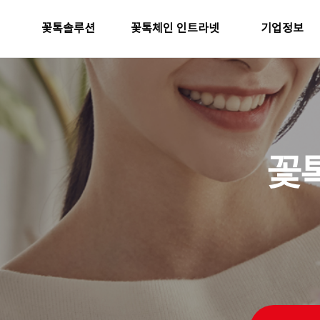
꽃톡솔루션
꽃톡체인 인트라넷
기업정보
꽃