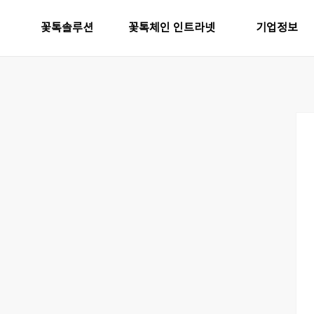
꽃톡솔루션
꽃톡체인 인트라넷
기업정보