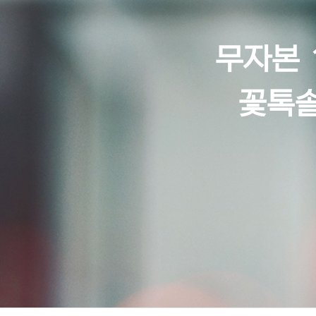
무자본 
꽃톡