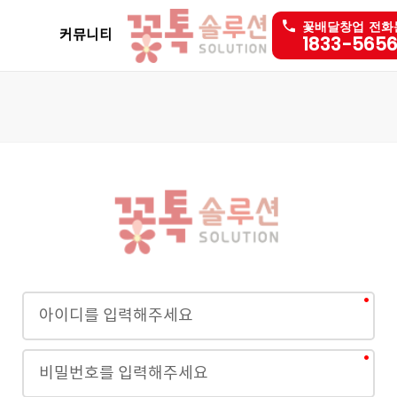
꽃배달창업 전화
커뮤니티
1833-565